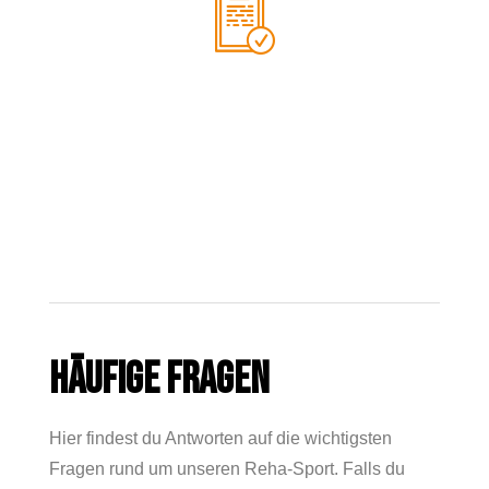
GRUPPENDYNAMIK
Trainiere in einer motivierenden
MOTIVIERENDE
Atmosphäre und erlebe den
GRUPPENDYNAMIK
Austausch mit anderen
Teilnehmenden.
HÄUFIGE FRAGEN
Hier findest du Antworten auf die wichtigsten
Fragen rund um unseren Reha-Sport. Falls du