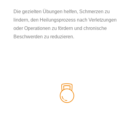
Die gezielten Übungen helfen, Schmerzen zu
lindern, den Heilungsprozess nach Verletzungen
oder Operationen zu fördern und chronische
Beschwerden zu reduzieren.
SANFTE
BEWEGUNGSÜBUNGEN
SANFTE
Unterstützung bei der
BEWEGUNGSÜBUNGEN
Rehabilitation nach Verletzungen
oder Operationen