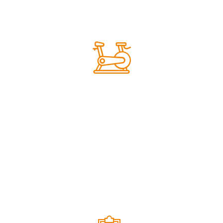
INDIVIDUELLE ANPASSUNG
Die Übungen sind für alle
Altersgruppen und Fitnesslevel
INDIVIDUELLE
geeignet und werden deinen
ANPASSUNG
persönlichen Möglichkeiten
angepasst..
MOTIVIERENDE