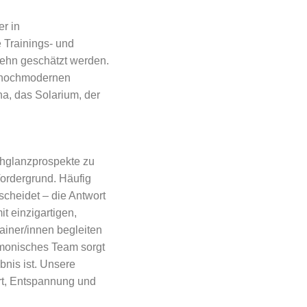
r in
 Trainings- und
fehn geschätzt werden.
5 hochmodernen
a, das Solarium, der
ochglanzprospekte zu
Vordergrund. Häufig
scheidet – die Antwort
it einzigartigen,
rainer/innen begleiten
rmonisches Team sorgt
bnis ist. Unsere
rt, Entspannung und