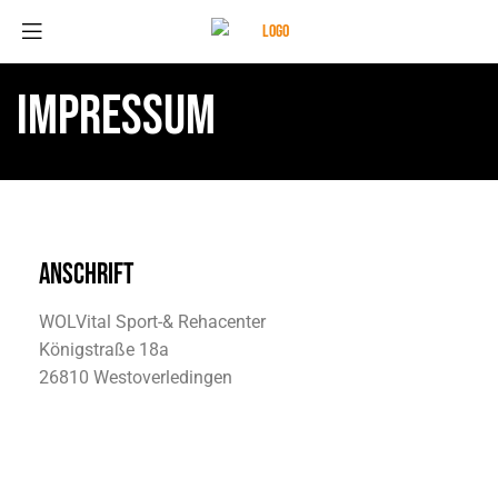
IMPRESSUM
ANSCHRIFT
WOLVital Sport-& Rehacenter
Königstraße 18a
26810 Westoverledingen